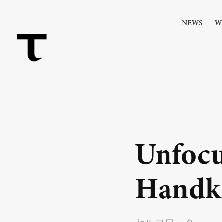
NEWS
W
Unfocu
Handke