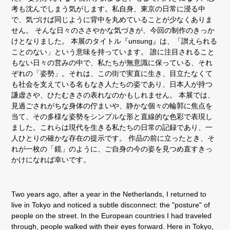
考も沈んでしまう気がします。私自身、東京の日常に浸る中
で、気づけば同じように背中を丸めていることが少なくありま
せん。 そんな日々のささやかな気づきが、今回の制作のきっか
けとなりました。 本展のタイトル『unsung』は、「讃えられる
ことのない」という意味を持っています。 誰に注目されること
もない日々の営みの中で、私たちが無意識に保っている、それ
ぞれの「姿勢」。それは、この街で実直に生き、目立たなくて
も社会を支えている名もなき人たちの姿であり、日本人が持つ
謙虚さや、ひたむきさの表れなのかもしれません。 本展では、
見過ごされがちな身体の佇まいや、静かな個々の輪郭に焦点を
当て、その多様な姿勢をシンプルな形と直線的な色彩で表現し
ました。これらは現代を生きる私たちの日常の記録であり、一
人ひとりの確かな存在の提示です。 作品の前に立ったとき、そ
れが一枚の「鏡」のように、ご自身の今の姿を見つめ直すきっ
かけになれば幸いです。
Two years ago, after a year in the Netherlands, I returned to
live in Tokyo and noticed a subtle disconnect: the "posture" of
people on the street. In the European countries I had traveled
through, people walked with their eyes forward. Here in Tokyo,